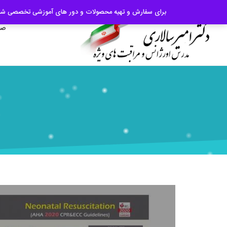
09124065510
|
برای سفارش و تهیه محصولات و دور های آموزشی تخصصی شامل: اسلاید، پادکست، پوستر و کتاب و یا ب
صف