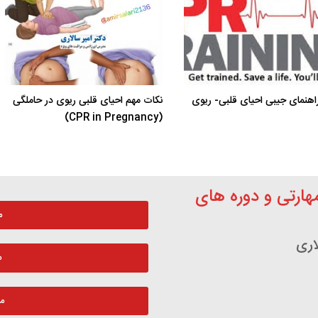
اهنمای جیبی احیای قلبی- ریوی
نکات مهم احیای قلبی ریوی در حاملگی
(CPR in Pregnancy)
مهارتی و دوره های
م
اری
م
م