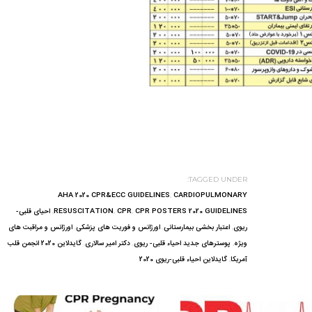
TAGGED UNDER:
AHA 2020 CPR&ECC GUIDELINES
,
CARDIOPULMONARY
CPR POSTERS 2020 GUIDELINES
,
CPR
,
RESUSCITATION
,
احیای قلبی-
ریوی
,
اعتبار بخشی بیمارستانی
,
اورژانس و فوریت های پزشکی
,
اورژانس و مراقبت های
ویژه
,
پوسترهای جدید احیاء قلبی- ریوی
,
دکتر امیر سالاری
,
گایدلاین 2020 انجمن قلب
آمریکا
,
گایدلاین احیاء قلبی-ریوی 2020