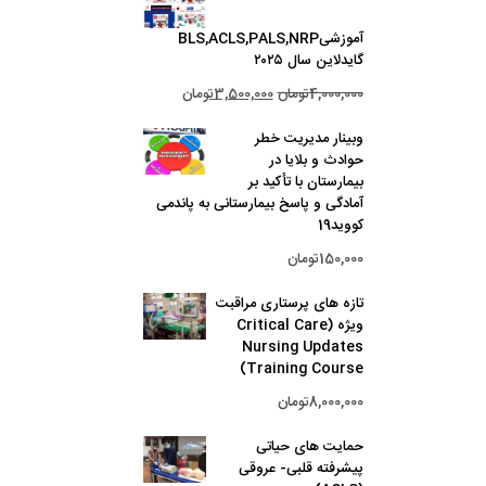
آموزشیBLS,ACLS,PALS,NRP
گایدلاین سال ۲۰۲۵
قیمت
قیمت
4,000,000
تومان
3,500,000
تومان
اصلی:
فعلی:
وبینار مدیریت خطر
4,000,000تومان
3,500,000تومان.
حوادث و بلایا در
بود.
بیمارستان با تأکید بر
آمادگی و پاسخ بیمارستانی به پاندمی
کووید19
150,000
تومان
تازه های پرستاری مراقبت
ویژه (Critical Care
Nursing Updates
Training Course)
8,000,000
تومان
حمایت های حیاتی
پیشرفته قلبی- عروقی