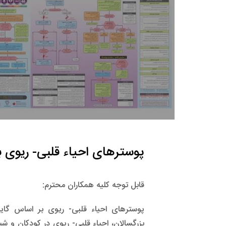
پوسترهای احیاء قلبی- ریوی بر اساس گایدلا
قابل توجه کلیه همکاران محترم:
بزرگسالان، احیاء قلبی- ریوی در کودکان و شیر