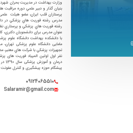
بنیان گذار و دبیر علمي دوره مراقبت 
پرستاران قلب ایران، عضو هیئت علمی 
مدرس رشته فوريت هاي پزشكي در دانش
رشته فوريت هاي پزشكي و پرستاري نظامي
عنوان مدرس برای دانشجویان دکتری، کا
با دانشکده بهداشت دانشگاه علوم پز
مامایی دانشگاه علوم پزشکی تهران، 
تجهيزات پزشكي با شركت هاي معتبر، م
نفر اول اولین المپیاد فوریت های پ
درمان
پیشگام حوزه پیشگیری و کنترل عفونت در 
09124065510
Salaramir@gmail.com