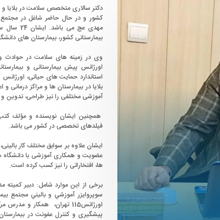
دکتر سالاری متخصص سلامت در بلایا و 
کشور و در حال حاضر شاغل در مجتمع ب
مهدی عج می
بیمارستانی کشور، بیمارستان های دانش
وی در زمینه­ های سلامت در حوادث و 
اورژانس پیش بیمارستانی و بیمارستان
استاندارد حمایت های حیاتی، اورژانس
بلایا در بیمارستان ها و مراکز درمانی و
آموزشی مختلفی را نیز طراحی، تدوین و د
همچنین ایشان نویسنده و مؤلف کتب 
فیلدهای تخصصی در کشور می باشد.
ایشان علاوه بر سوابق مختلف کار بالینی
عضویت و همکاری آموزشی با دانشگاه 
ها، افتخاراتی را نیز کسب کرده است.
برخی از این موارد شامل: دبير كميته م
سوپروايزر آموزشي و باليني مجتمع بيم
اورژانس115 تهران، همکار و م
پیشگیری و کنترل عفونت در بیمارستان