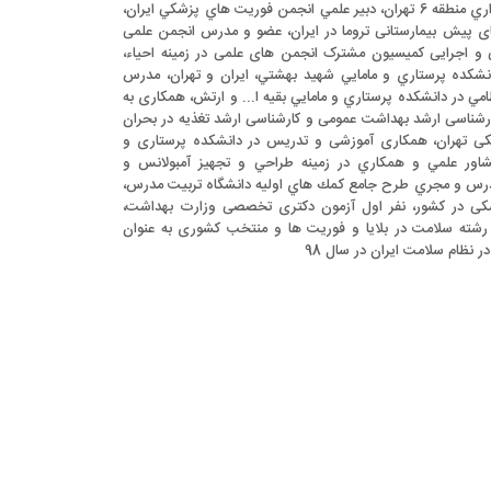
وزارت بهداشت در مديريت بحران شهرداري منطقه 6 تهران، دبیر علمي انجمن فوريت هاي پزشكي ايران،
های پیش بیمارستانی تروما در ایران، عضو و مدرس انجمن علمی
و اجرایی کمیسیون مشترک انجمن های علمی در زمینه احیاء،
كده پرستاري و مامايي شهيد بهشتي، ايران و تهران، مدرس
 در دانشكده پرستاري و مامايي بقيه ا... و ارتش، همکاری به
رشناسی ارشد بهداشت عمومی و کارشناسی ارشد تغذیه در بحران
شکی تهران، همکاری آموزشی و تدریس در دانشکده پرستاری و
مشاور علمي و همكاري در زمينه طراحي و تجهيز آمبولانس و
درس و مجري طرح جامع كمك هاي اوليه دانشگاه تربيت مدرس،
زشکی در کشور، نفر اول آزمون دکتری تخصصی وزارت بهداشت،
 و آموزش پزشکی سال 1390 در رشته سلامت در بلایا و فوریت ها و منتخب کشوری به عنوان
نظام سلامت ایران در سال 98