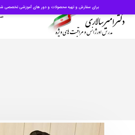
09124065510
|
برای سفارش و تهیه محصولات و دور های آموزشی تخصصی شامل: اسلاید، پادکست، پوستر و کتاب و یا ب
صف